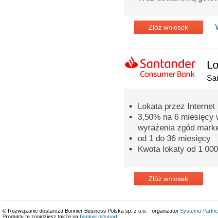
Złóż wniosek
Lo
Sa
Lokata przez Internet
3,50% na 6 miesięcy 
wyrażenia zgód mark
od 1 do 36 miesięcy
Kwota lokaty od 1 000
Złóż wniosek
© Rozwiązanie dostarcza Bonnier Business Polska sp. z o.o. - organizator
Systemu Partne
Produkty te znajdziesz także na
bankier.pl/smart