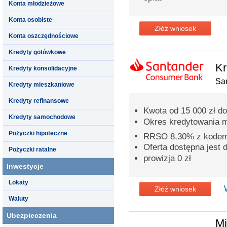
Konta młodzieżowe
Konta osobiste
Złóż wniosek
Konta oszczędnościowe
Kredyty gotówkowe
Kr
Kredyty konsolidacyjne
Sa
Kredyty mieszkaniowe
Kredyty refinansowe
Kwota od 15 000 zł do
Kredyty samochodowe
Okres kredytowania 
Pożyczki hipoteczne
RRSO 8,30% z kode
Oferta dostępna jest
Pożyczki ratalne
prowizja 0 zł
Inwestycje
Lokaty
Złóż wniosek
Waluty
Ubezpieczenia
Mi