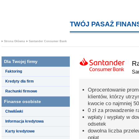
TWÓJ PASAŻ FINA
Strona Główna
Santander Consumer Bank
Dla Twojej firmy
Ra
Faktoring
Sa
Kredyty dla firm
Oprocentowanie promo
Rachunki firmowe
klientów, którzy utrz
Finanse osobiste
kwocie co najmniej 50
0 zł za prowadzenie 
Chwilówki
wpłaty i wypłaty w d
Informacja kredytowa
odsetek
dowolna liczba przel
Karty kredytowe
opłat